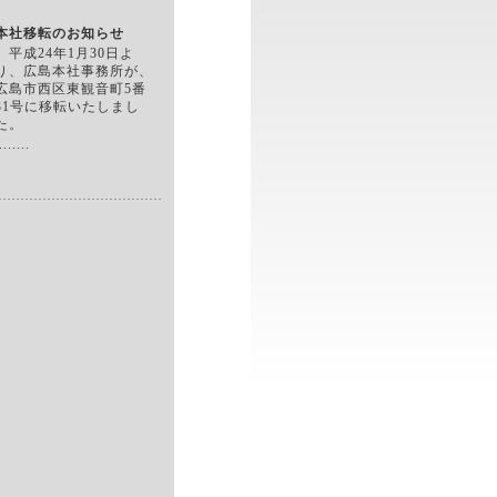
本社移転のお知らせ
平成24年1月30日よ
り、広島本社事務所が、
広島市西区東観音町5番
31号に移転いたしまし
た。
......