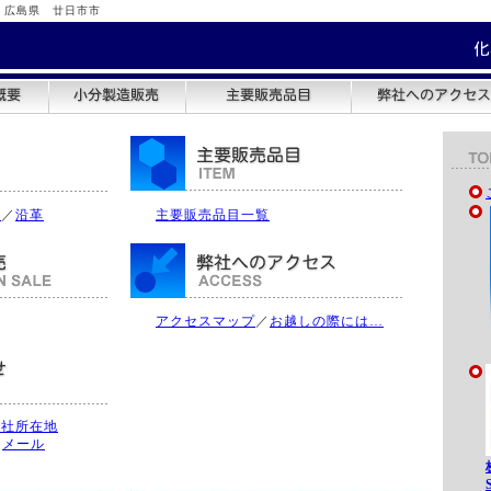
 広島県 廿日市市
要
／
沿革
主要販売品目一覧
アクセスマップ
／
お越しの際には…
弊社所在地
／
メール