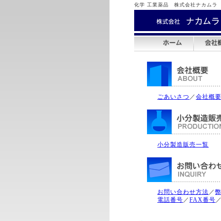
化学 工業薬品 株式会社ナカムラ
ごあいさつ
／
会社概
小分製造販売一覧
お問い合わせ方法
／
電話番号
／
FAX番号